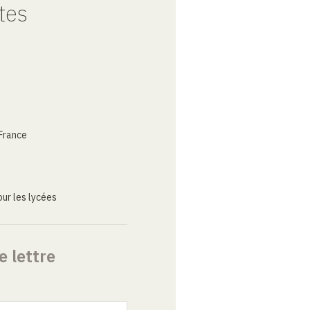
tes
France
ur les lycées
e lettre