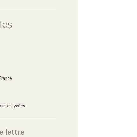
tes
France
ur les lycées
e lettre