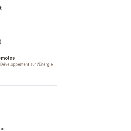
t
)
lemoles
t Développement sur l'Energie
QUE
COLLOQUE
COLLOQUE