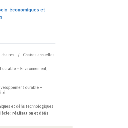
socio-économiques et
es
 chaires
Chaires annuelles
 durable – Environnement,
Développement durable –
été
miques et défis technologiques
cle : réalisation et défis