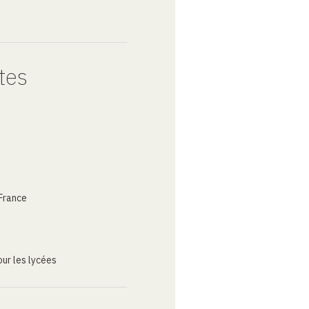
tes
France
ur les lycées