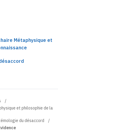
 chaire Métaphysique et
connaissance
 désaccord
s
physique et philosophie de la
stémologie du désaccord
Evidence