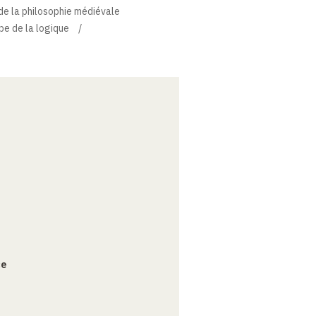
e de la philosophie médiévale
pe de la logique
ce