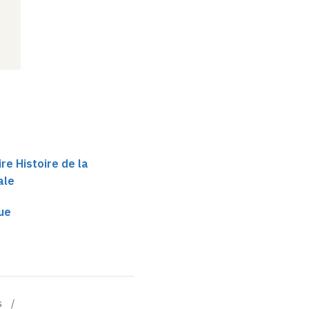
ire Histoire de la
ale
que
s