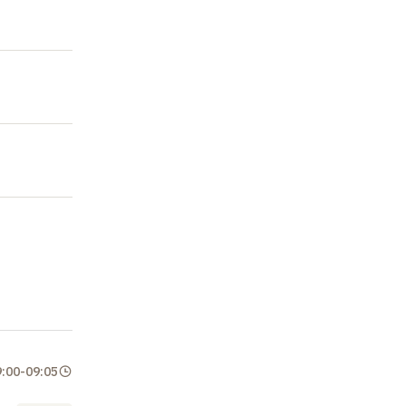
 on their
 initially
als can
 become
ryonic
e. Over
isms and
tions of
of these
9:00
-
09:05