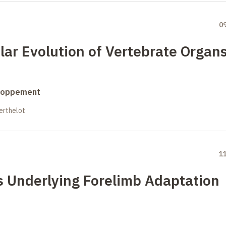
0
lar Evolution of Vertebrate Organ
eloppement
erthelot
1
 Underlying Forelimb Adaptation