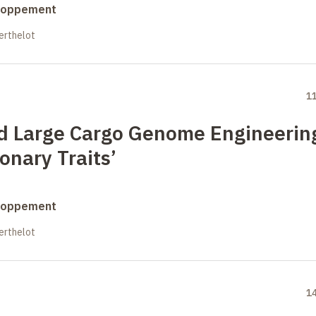
eloppement
erthelot
1
d Large Cargo Genome Engineerin
onary Traits’
eloppement
erthelot
1