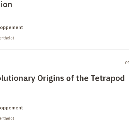
ion
eloppement
erthelot
0
utionary Origins of the Tetrapod
eloppement
erthelot