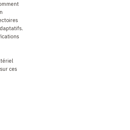
 comment
on
ectoires
daptatifs.
ications
t
tériel
 sur ces