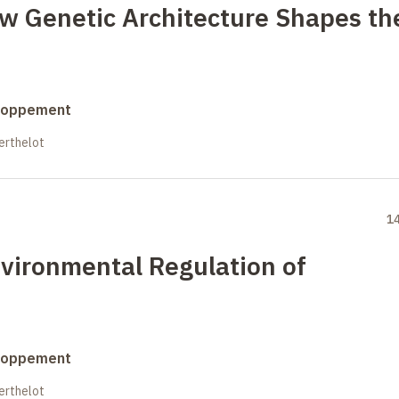
w Genetic Architecture Shapes th
eloppement
erthelot
1
nvironmental Regulation of
eloppement
erthelot