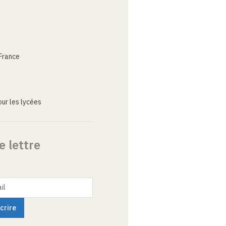
France
ur les lycées
e lettre
il