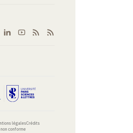
ntions légales
Crédits
: non conforme