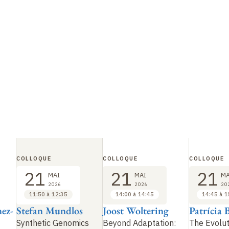
COLLOQUE
COLLOQUE
COLLOQUE
21
21
21
MAI
MAI
MA
2026
2026
20
11:50 à 12:35
14:00 à 14:45
14:45 à 1
nez-
Stefan Mundlos
Joost Woltering
Patrícia 
Synthetic Genomics
Beyond Adaptation:
The Evolut