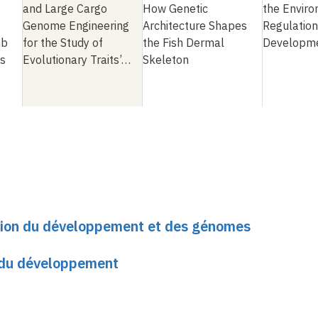
and Large Cargo
How Genetic
the Envir
Genome Engineering
Architecture Shapes
Regulation
mb
for the Study of
the Fish Dermal
Developme
es
Evolutionary Traits’
…
Skeleton
ution du développement et des génomes
 du développement