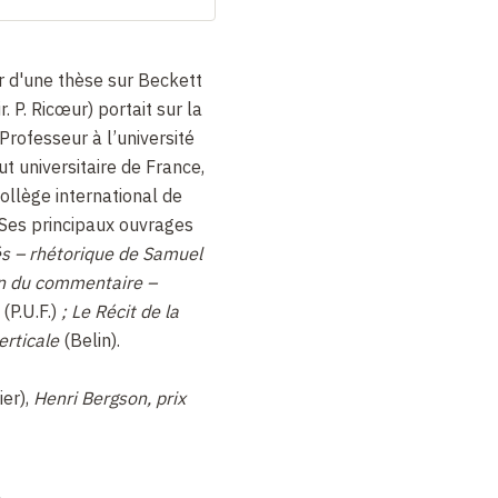
r d'une thèse sur Beckett
r. P. Ricœur) portait sur la
rofesseur à l’université
ut universitaire de France,
ollège international de
Ses principaux ouvrages
és – rhétorique de Samuel
on du commentaire –
a
(P.U.F.)
; Le Récit de la
verticale
(Belin).
ier),
Henri Bergson, prix