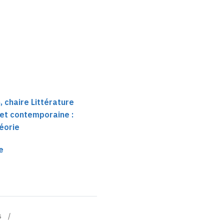
et la fin de l'humain
 chaire Littérature
et contemporaine :
héorie
e
s