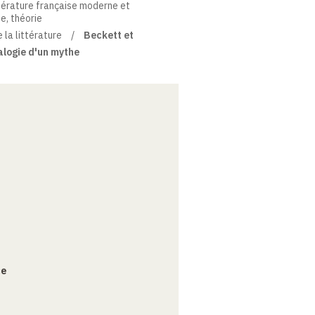
térature française moderne et
ue, théorie
e la littérature
Beckett et
éalogie d'un mythe
ce