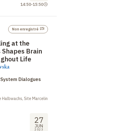
14:50
-
15:50
Non enregistré
ing at the
s Shapes Brain
ghout Life
wska
System Dialogues
 Halbwachs, Site Marcelin
27
JUN
2023