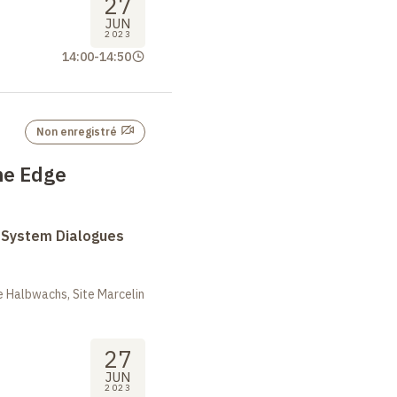
27
JUN
2023
14:00
-
14:50
Non enregistré
he Edge
System Dialogues
 Halbwachs, Site Marcelin
27
JUN
2023