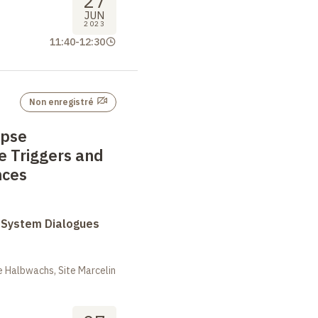
27
JUN
2023
11:40
-
12:30
Non enregistré
apse
he Triggers and
nces
System Dialogues
 Halbwachs, Site Marcelin