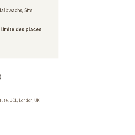
albwachs, Site
a limite des places
)
tute, UCL, London, UK