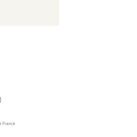
)
e France