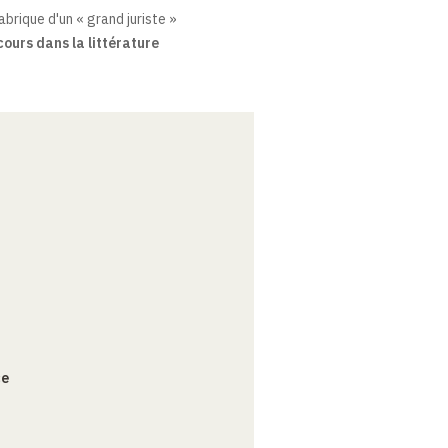
brique d'un « grand juriste »
cours dans la littérature
ce