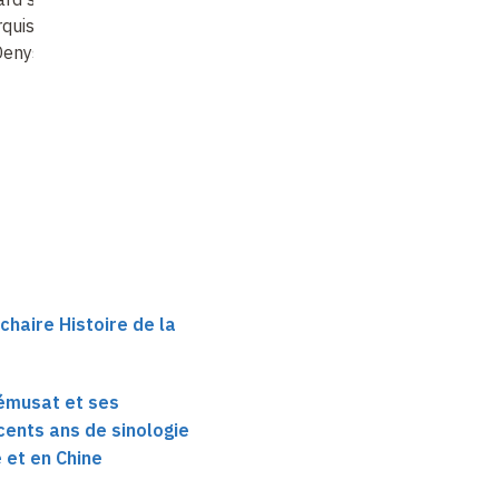
quis d'Hervey
Édouard Chavannes et
du bouddhisme chinoi
Denys
Vasiliy Alekseyev
et le Collège de
France
 chaire Histoire de la
émusat et ses
ents ans de sinologie
 et en Chine