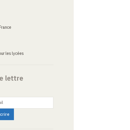
France
ur les lycées
e lettre
il