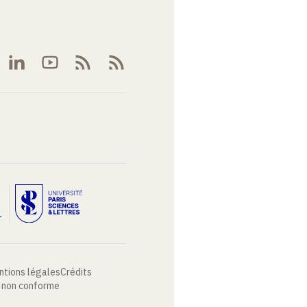
ntions légales
Crédits
: non conforme