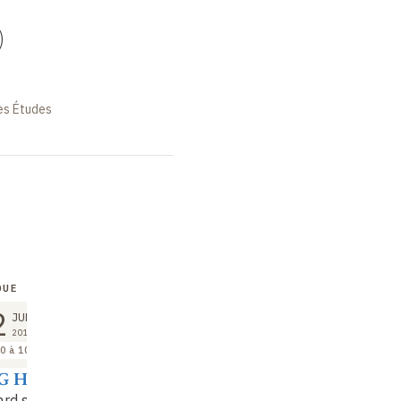
)
es Études
QUE
COLLOQUE
COLLOQUE
2
12
12
JUN
JUN
JUN
2014
2014
2014
0 à 10:00
10:00 à 10:30
11:00 à 11:30
G Hua 孟華
LIU Ruomei 柳若
KUO Li-ying
梅
ard sur la Chine
Pelliot, les apocryphe