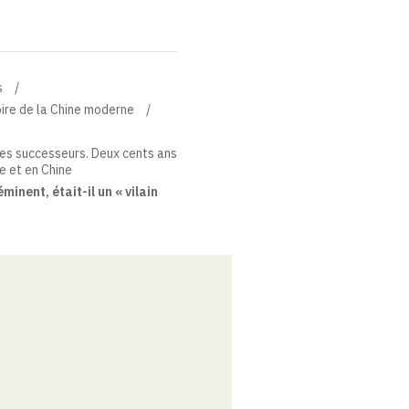
s
toire de la Chine moderne
es successeurs. Deux cents ans
e et en Chine
minent, était-il un « vilain