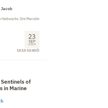
s Jacob
 Halbwachs, Site Marcelin
23
SEP
2019
10:10
-
10:40
 Sentinels of
s in Marine
ch