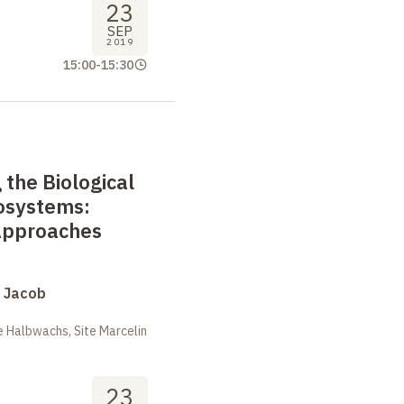
23
SEP
2019
15:00
-
15:30
the Biological
cosystems:
Approaches
s Jacob
 Halbwachs, Site Marcelin
23