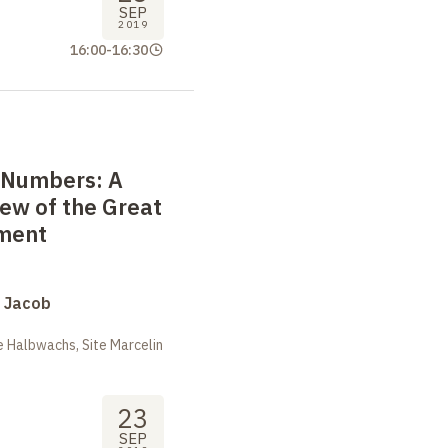
SEP
2019
16:00
-
16:30
e Numbers: A
iew of the Great
ment
s Jacob
 Halbwachs, Site Marcelin
23
SEP