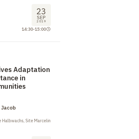
23
SEP
2019
14:30
-
15:00
ives Adaptation
tance in
munities
s Jacob
 Halbwachs, Site Marcelin