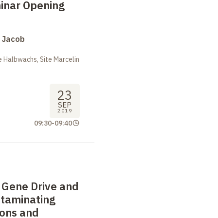
inar Opening
s Jacob
 Halbwachs, Site Marcelin
23
SEP
2019
09:30
-
09:40
Gene Drive and
ntaminating
ions and