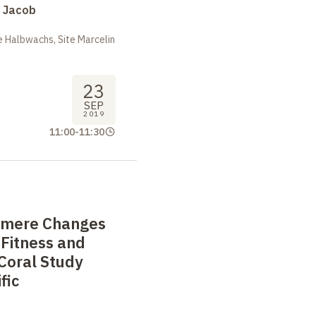
s Jacob
 Halbwachs, Site Marcelin
23
SEP
2019
11:00
-
11:30
omere Changes
Fitness and
Coral Study
fic