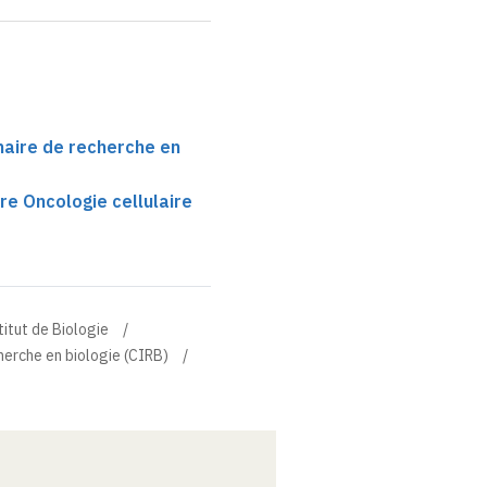
inaire de recherche en
re Oncologie cellulaire
titut de Biologie
cherche en biologie (CIRB)