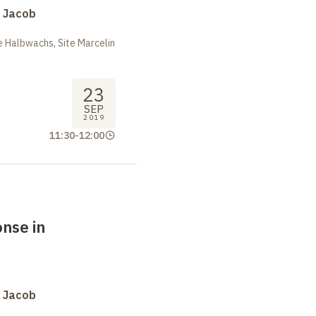
s Jacob
 Halbwachs, Site Marcelin
23
SEP
2019
11:30
-
12:00
nse in
s Jacob