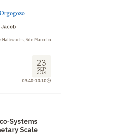
-Orgogozo
s Jacob
 Halbwachs, Site Marcelin
23
SEP
2019
09:40
-
10:10
Eco-Systems
netary Scale