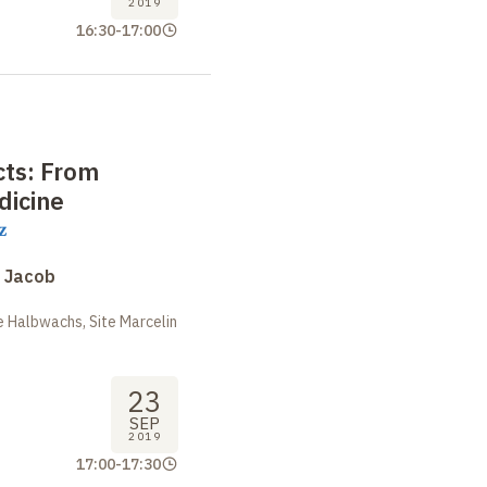
2019
16:30
-
17:00
cts: From
dicine
z
s Jacob
 Halbwachs, Site Marcelin
23
SEP
2019
17:00
-
17:30