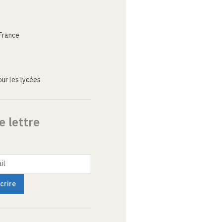
France
ur les lycées
e lettre
il