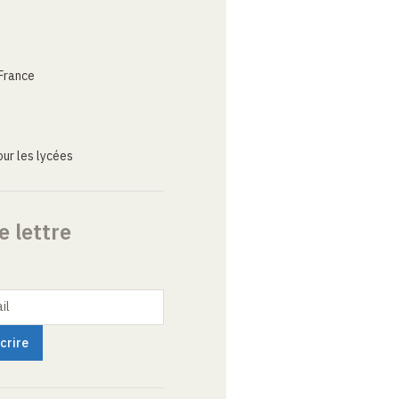
France
ur les lycées
e lettre
il