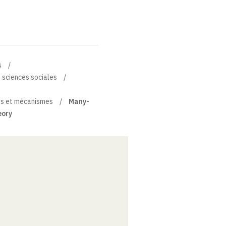
s
t sciences sociales
pes et mécanismes
Many-
eory