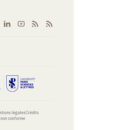
ntions légales
Crédits
: non conforme