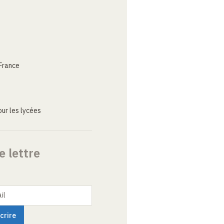
France
ur les lycées
e lettre
il