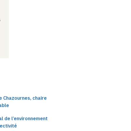
s
e Chazournes, chaire
able
nal de l’environnement
ectivité