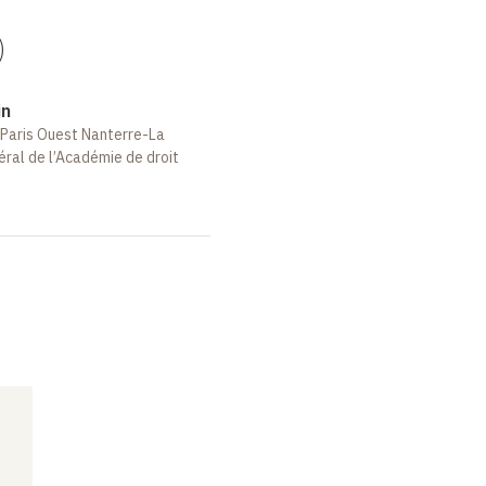
)
in
é Paris Ouest Nanterre-La
ral de l’Académie de droit