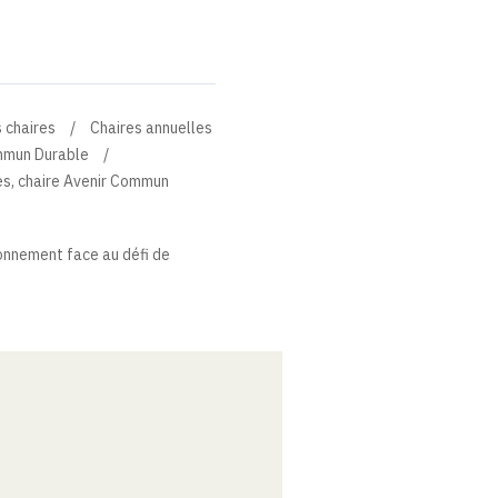
 chaires
Chaires annuelles
ommun Durable
s, chaire Avenir Commun
ironnement face au défi de