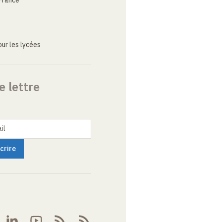
France
ur les lycées
e lettre
il