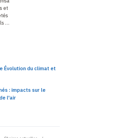
érisation des
émissions
s et des
anthropiques et
étés des
impacts sur la…
ls …
e Évolution du climat et
és : impacts sur le
de l'air