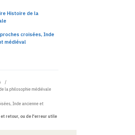
ire Histoire de la
ale
pproches croisées, Inde
nt médiéval
s
e de la philosophie médiévale
isées, Inde ancienne et
 et retour, ou de l'erreur utile