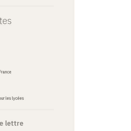
tes
France
ur les lycées
e lettre