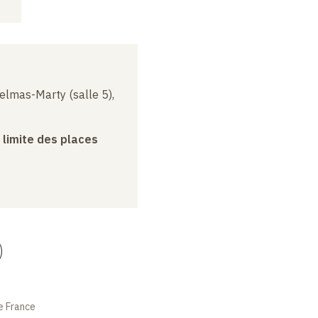
elmas-Marty (salle 5),
a limite des places
)
e France