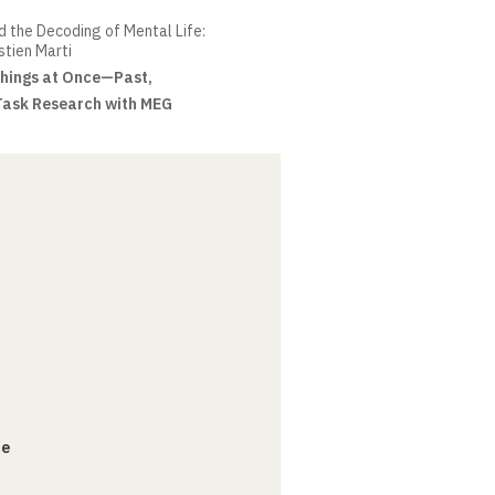
the Decoding of Mental Life:
stien Marti
hings at Once—Past,
-Task Research with MEG
ce