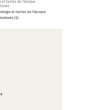
e et textes de l'époque
elouke
ologie et textes de l'époque
amelouke (1)
ce