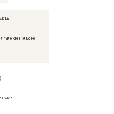
 2016
a limite des places
)
e France