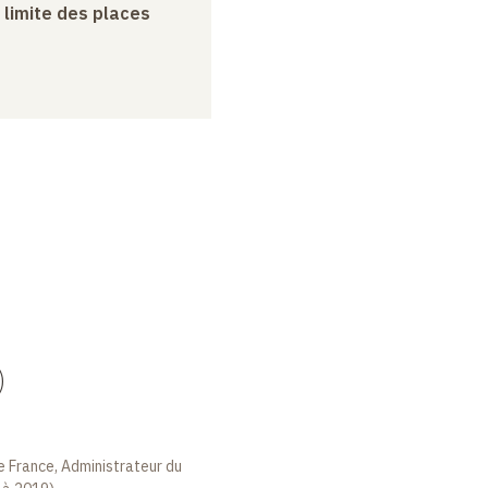
a limite des places
)
e France, Administrateur du