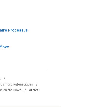
haire Processus
 Move
s
essus morphogénétiques
s on the Move
Arrival