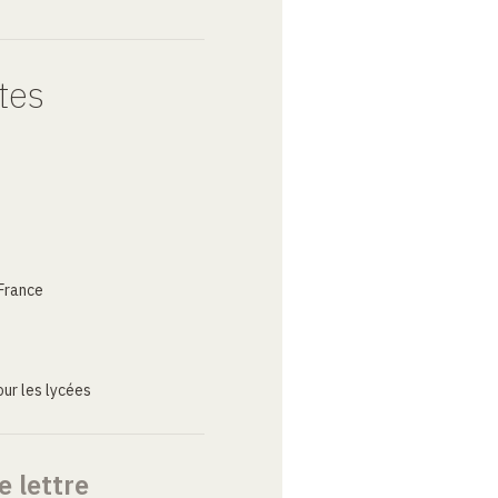
tes
France
ur les lycées
e lettre