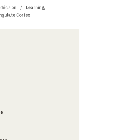
 décision
Learning,
ingulate Cortex
ce