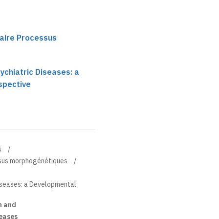
haire Processus
ychiatric Diseases: a
spective
s
essus morphogénétiques
Diseases: a Developmental
n and
seases