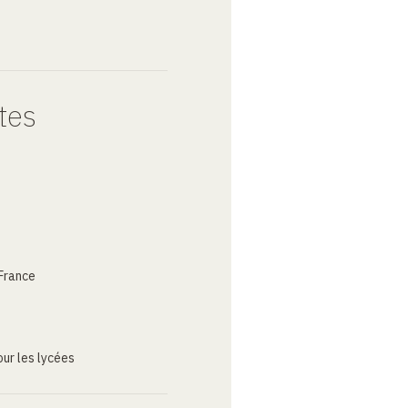
tes
France
ur les lycées