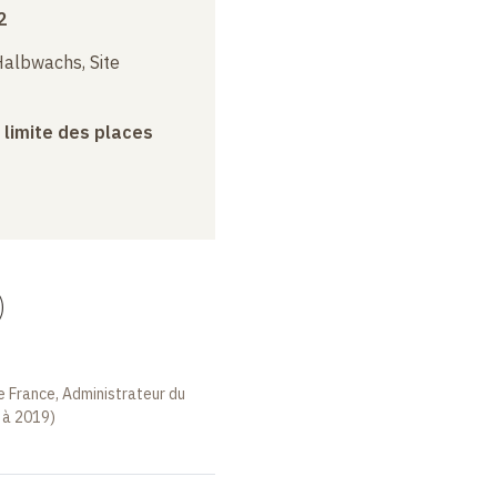
2
albwachs, Site
a limite des places
)
e France, Administrateur du
 à 2019)