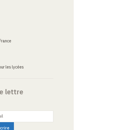
France
ur les lycées
e lettre
il