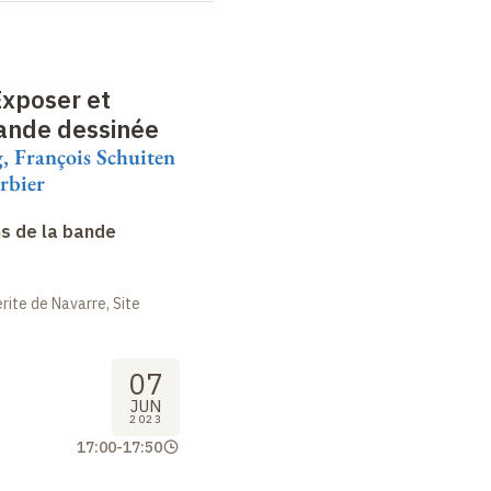
Exposer et
bande dessinée
 François Schuiten
arbier
s de la bande
ite de Navarre, Site
07
JUN
2023
17:00
-
17:50