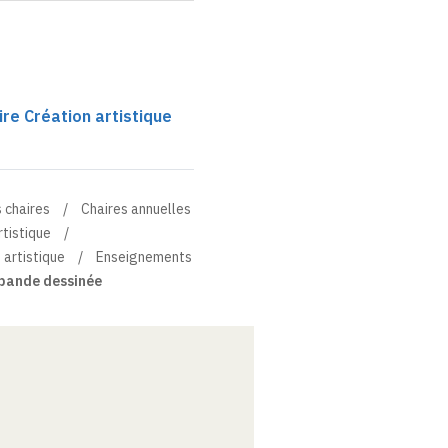
ire Création artistique
 chaires
Chaires annuelles
rtistique
 artistique
Enseignements
bande dessinée