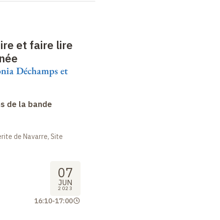
re et faire lire
inée
Sonia Déchamps et
s de la bande
ite de Navarre, Site
07
JUN
2023
16:10
-
17:00