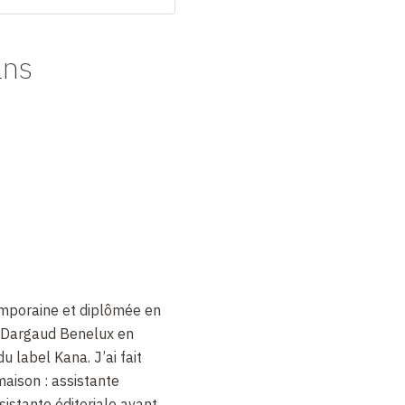
ans
emporaine et diplômée en
ez Dargaud Benelux en
u label Kana. J’ai fait
maison : assistante
sistante éditoriale avant