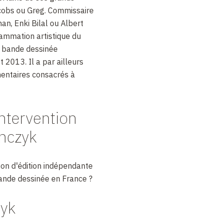
obs ou Greg. Commissaire
an, Enki Bilal ou Albert
grammation artistique du
la bande dessinée
2013. Il a par ailleurs
entaires consacrés à
ntervention
nczyk
son d'édition indépendante
ande dessinée en France ?
yk