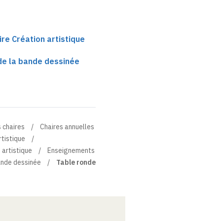
ire Création artistique
e la bande dessinée
 chaires
Chaires annuelles
rtistique
 artistique
Enseignements
ande dessinée
Table ronde