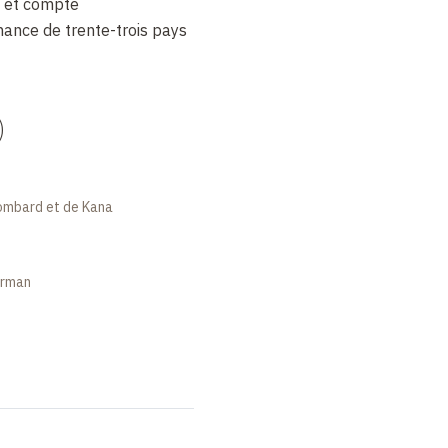
s et compte
nance de trente-trois pays
)
Lombard et de Kana
erman