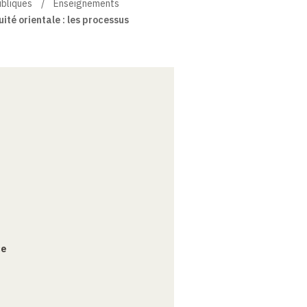
ibliques
Enseignements
uité orientale : les processus
ce