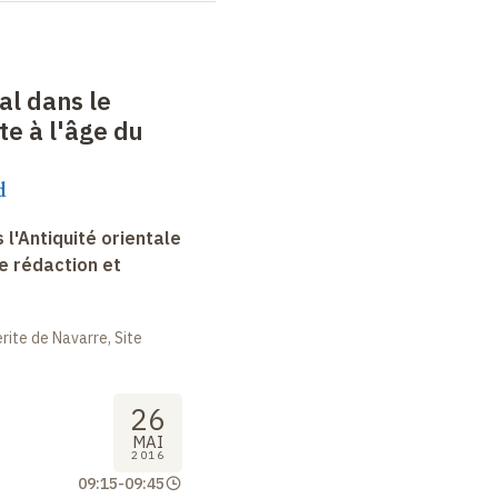
ral dans le
e à l'âge du
d
 l'Antiquité orientale
e rédaction et
ite de Navarre, Site
26
MAI
2016
09:15
-
09:45