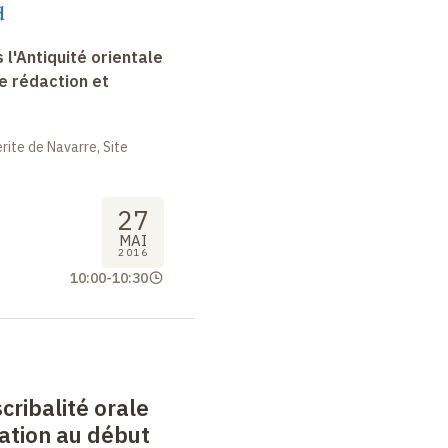
d
 l'Antiquité orientale
e rédaction et
ite de Navarre, Site
27
MAI
2016
10:00
-
10:30
cribalité orale
tation au début