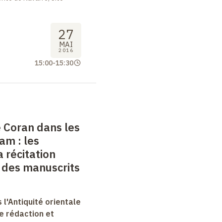
27
MAI
2016
15:00
-
15:30
le Coran dans les
lam
: les
 récitation
e des manuscrits
 l'Antiquité orientale
e rédaction et