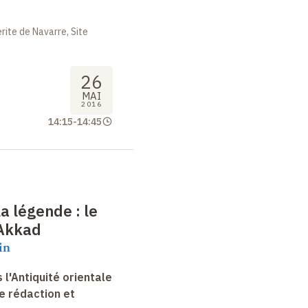
ite de Navarre, Site
26
MAI
2016
14:15
-
14:45
 la légende
: le
'Akkad
in
 l'Antiquité orientale
e rédaction et