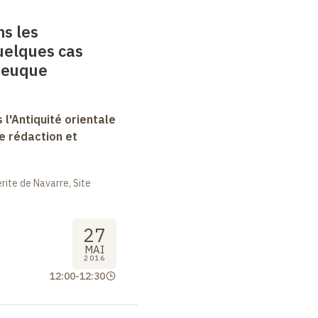
ns les
uelques cas
ateuque
 l'Antiquité orientale
e rédaction et
ite de Navarre, Site
27
MAI
2016
12:00
-
12:30