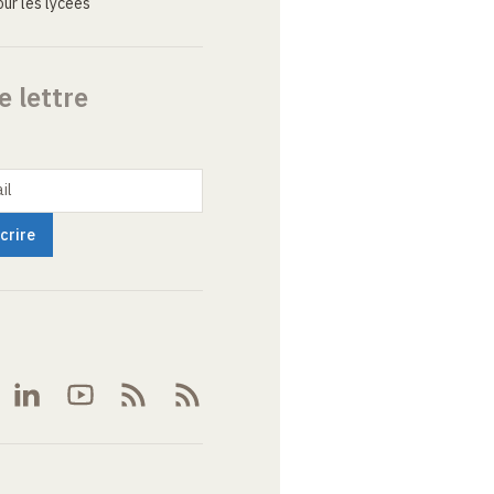
ur les lycées
e lettre
il