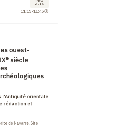
MAI
2016
11:15
-
11:45
ies ouest-
e
IX
siècle
les
rchéologiques
 l'Antiquité orientale
e rédaction et
ite de Navarre, Site