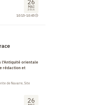
26
MAI
2016
10:15
-
10:45
trace
 l'Antiquité orientale
e rédaction et
ite de Navarre, Site
26