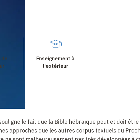
 de
Enseignement à
ur
l'extérieur
chaire
 souligne le fait que la Bible hébraïque peut et doit être
es approches que les autres corpus textuels du Proc
nce ne sont malheureusement pas très développées à 