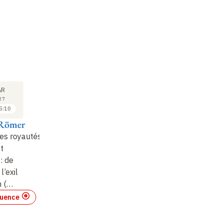
COURS
COURS
CO
01
22
AR
AVR
AVR
27
2027
2027
5:10
14:00 à 15:10
14:00 à 15:10
Römer
Thomas Römer
Thomas Römer
T
des royautés
L'histoire des royautés
L'histoire des royautés
L'
et
israélites et
israélites et
is
: de
judéennes : de
judéennes : de
ju
l’exil
Salomon à l’exil
Salomon à l’exil
Sa
n
(…
babylonien
(…
babylonien
(…
ba
luence
Forte affluence
Forte affluence