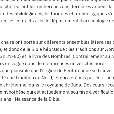
aïcité. Durant les recherches des dernières années la
études philologiques, historiques et archéologiques s’es
nforcé les contacts avec le département d’archéologie d
a chaire ont porté sur différents ensembles littéraires 
, et donc de la Bible hébraïque : les traditions sur Ab
h (Gn 37-50) et le livre des Nombres. Contrairement au
ours en vogue dans de nombreuses universités nord-
s que plausible que l’origine du Pentateuque se trouve 
 été une tradition du Nord, et qui a été mis par écrit pou
ère chrétienne, dans le royaume de Juda. Des cours réc
tte hypothèse qui est actuellement soumise à vérificati
s ans : Naissance de la Bible.