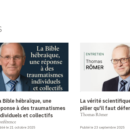
s
a Bible hébraïque, une
La vérité scientifiqu
éponse à des traumatismes
pilier qu'il faut déf
Thomas Römer
ndividuels et collectifs
nférence
blié le 21 octobre 2025
Publié le 23 septembre 2025