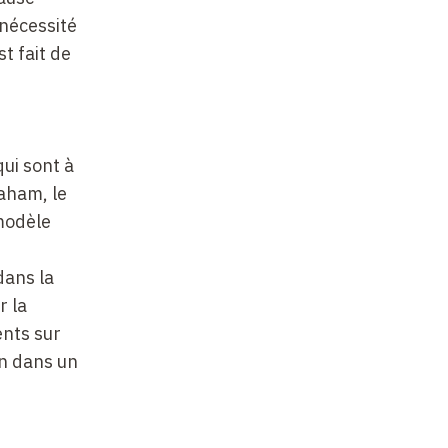
 nécessité
t fait de
e
qui sont à
raham, le
 modèle
dans la
r la
ents sur
on dans un