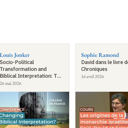
Louis Jonker
Sophie Ramond
Socio-Political
David dans le livre 
Transformation and
Chroniques
Biblical Interpretation: The
16 avril 2026
Case of Post-Apartheid
26 mai 2026
South Africa