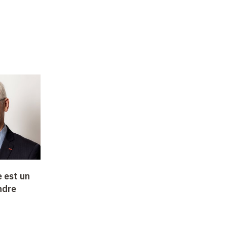
e est un
endre