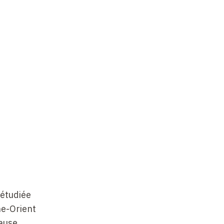
 étudiée
he-Orient
cause