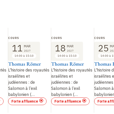
COURS
COURS
COURS
11
18
25
MAR
MAR
M
2027
2027
20
14:00 à 15:10
14:00 à 15:10
14:00 à 1
Thomas Römer
Thomas Römer
Thomas 
utés
L'histoire des royautés
L'histoire des royautés
L'histoire 
israélites et
israélites et
israélites 
judéennes : de
judéennes : de
judéennes 
Salomon à l’exil
Salomon à l’exil
Salomon à 
babylonien
(…
babylonien
(…
babylonie
Forte affluence
Forte affluence
Forte aff