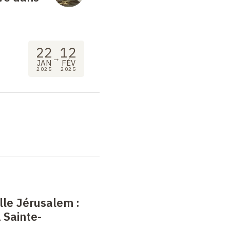
22
12
→
JAN
FÉV
2025
2025
elle Jérusalem :
a Sainte-