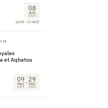
08
AVR
2019
16:00
-
17:00
VITÉ
oyales
rta et Aqhatou
09
29
→
MAI
MAI
2019
2019