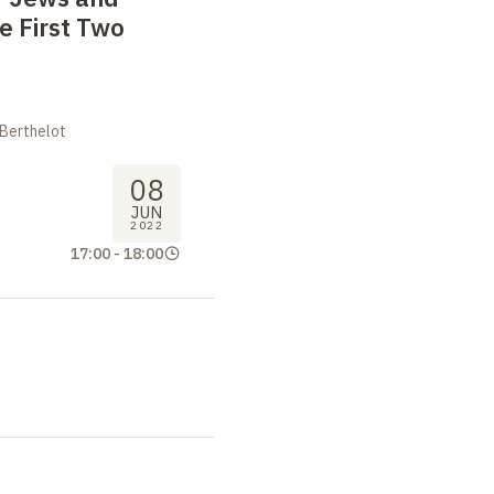
he First Two
 Berthelot
08
JUN
2022
17:00
-
18:00