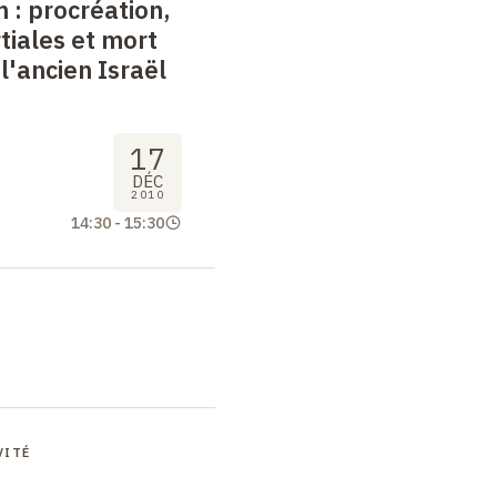
m
: procréation,
iales et mort
l'ancien Israël
17
DÉC
2010
14:30
-
15:30
VITÉ