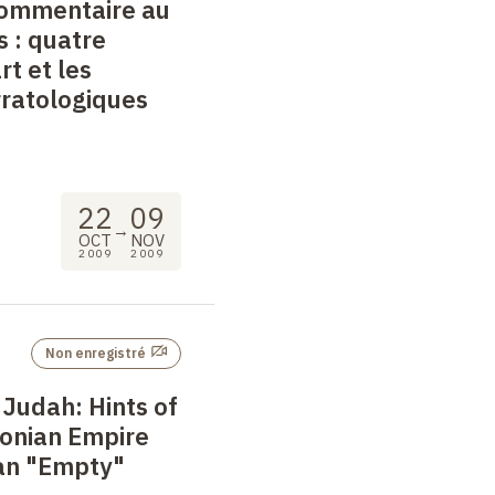
commentaire au
s
: quatre
rt et les
rratologiques
22
09
→
OCT
NOV
2009
2009
Non enregistré
Judah: Hints of
onian Empire
an "Empty"