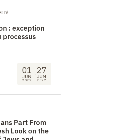
VITÉ
ion
: exception
 processus
01
27
→
JUN
JUN
2022
2022
ians Part From
esh Look on the
f Jews and