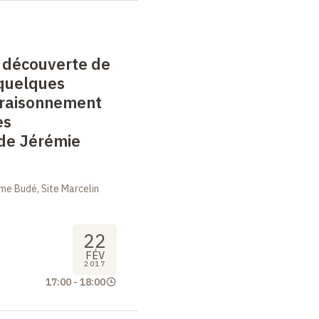
la découverte de
quelques
 raisonnement
es
de Jérémie
me Budé, Site Marcelin
22
FÉV
2017
17:00
-
18:00