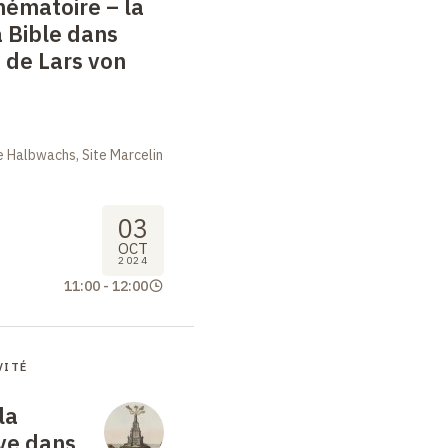
hématoire – la
a Bible dans
 de Lars von
 Halbwachs, Site Marcelin
03
OCT
2024
11:00
-
12:00
VITÉ
la
ive dans