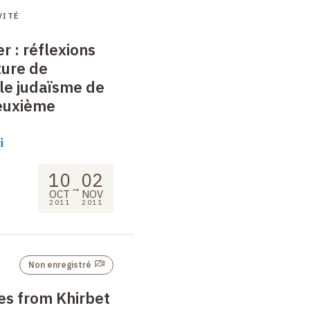
VITÉ
er
: réflexions
ture de
le judaïsme de
euxième
i
10
02
→
OCT
NOV
2011
2011
Non enregistré
es from Khirbet