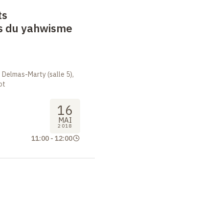
ts
s du yahwisme
 Delmas-Marty (salle 5),
ot
16
MAI
2018
11:00
-
12:00