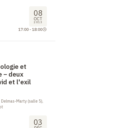
08
OCT
2013
17:00
-
18:00
ologie et
e –
deux
id et l'exil
 Delmas-Marty (salle 5),
ot
03
DÉC