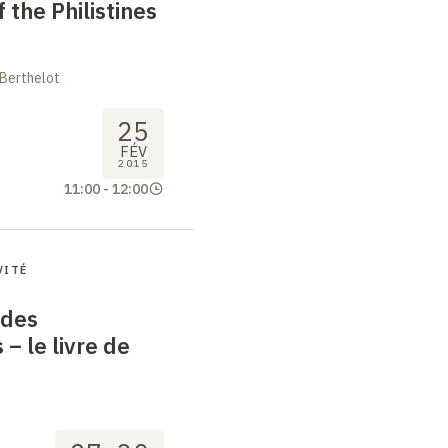
f the Philistines
 Berthelot
25
FÉV
2015
11:00
-
12:00
VITÉ
 des
s –
le livre de