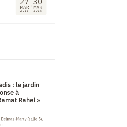
27
30
→
MAR
MAR
2015
2015
adis
: le jardin
ponse à
Ramat Rahel
»
 Delmas-Marty (salle 5),
ot