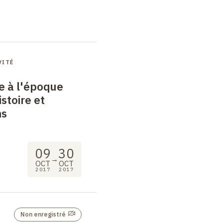
VITÉ
e à l'époque
istoire et
ns
09
30
→
OCT
OCT
2017
2017
Non enregistré