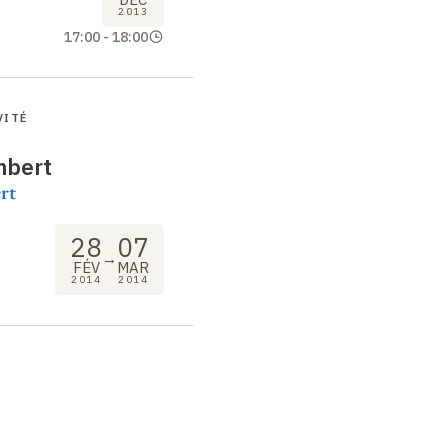
2013
17:00
-
18:00
VITÉ
mbert
rt
28
07
→
FÉV
MAR
2014
2014