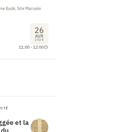
me Budé, Site Marcelin
26
AVR
2024
11:00
-
12:00
VITÉ
gée et la
 du