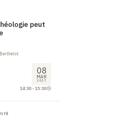
héologie peut
le
 Berthelot
08
MAR
2017
14:30
-
15:30
VITÉ