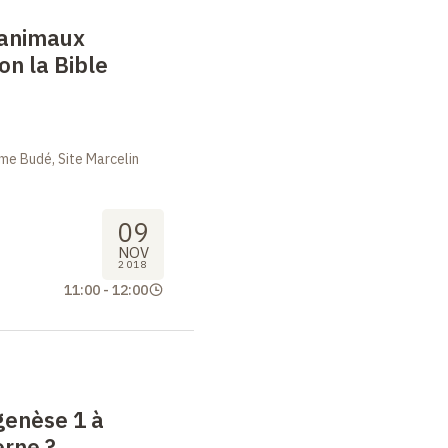
 animaux
lon la Bible
me Budé, Site Marcelin
09
NOV
2018
11:00
-
12:00
genèse 1 à
erne
?