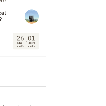
VITÉ
cal
?
26
01
→
MAI
JUN
2026
2026