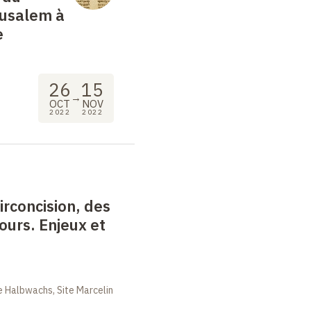
usalem à
e
26
15
→
OCT
NOV
2022
2022
circoncision, des
jours. Enjeux et
 Halbwachs, Site Marcelin