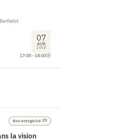
 Berthelot
07
AVR
2010
17:00
-
18:00
Non enregistré
ns la vision