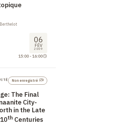
topique
 Berthelot
06
FÉV
2009
15:00
-
16:00
VITÉ
Non enregistré
age: The Final
naanite City-
orth in the Late
th
 10
Centuries