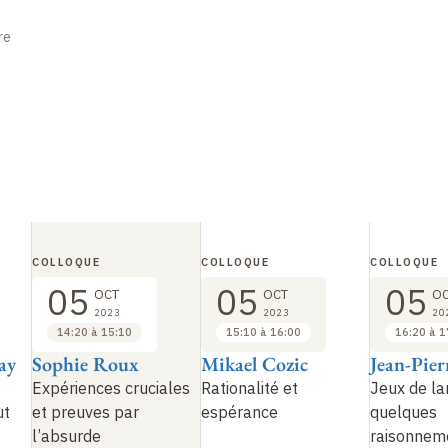
re
COLLOQUE
COLLOQUE
COLLOQUE
05
05
05
OCT
OCT
O
2023
2023
20
14:20 à 15:10
15:10 à 16:00
16:20 à 1
ay
Sophie Roux
Mikael Cozic
Jean-Pier
Expériences cruciales
Rationalité et
Jeux de l
ut
et preuves par
espérance
quelques
l’absurde
raisonnem