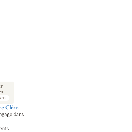
COLLOQUE
COLLOQUE
CO
05
06
CT
OCT
OCT
23
2023
2023
7:10
17:10 à 18:00
09:00 à 09:50
re Cléro
Jean-Baptiste
Pierre Lyraud
H
Guillon
angage dans
Le tremblement de
Dé
Le pari pascalien : de
l’espérance selon
en
ents
la rationalité en
Pascal
av