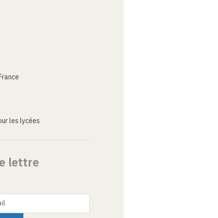
France
ur les lycées
e lettre
il