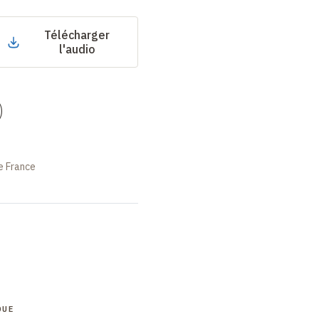
Télécharger
l'audio
)
e France
QUE
COLLOQUE
COLLOQUE