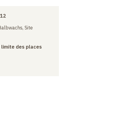
012
albwachs, Site
a limite des places