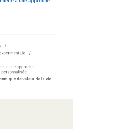
nnelle à une approche
s
 expérimentale
ne : d’une approche
e personnalisée
omique de valeur de la vie