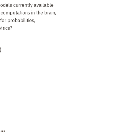
odels currently available
 computations in the brain,
or probabilities,
trics?
)
QUE
COLLOQUE
COLLOQUE