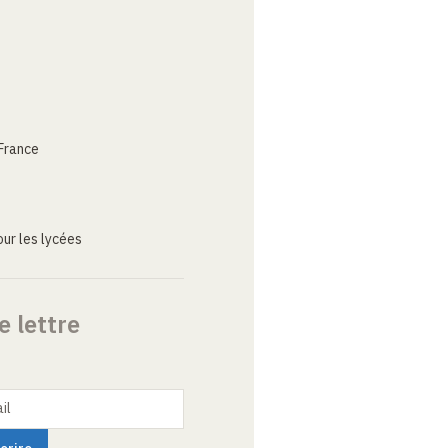
France
ur les lycées
e lettre
il