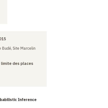
015
 Budé, Site Marcelin
a limite des places
babilistic Inference