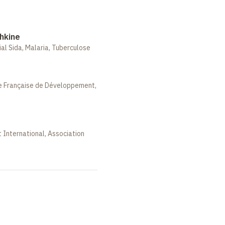
hkine
al Sida, Malaria, Tuberculose
e Française de Développement,
t International, Association