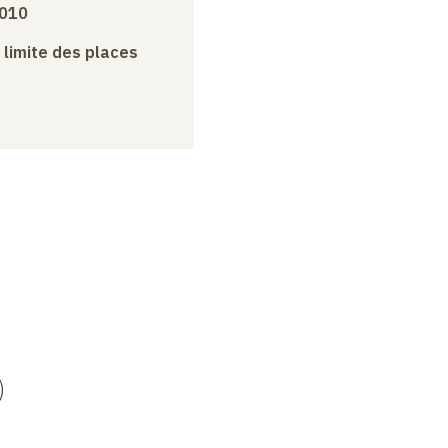
2010
a limite des places
)