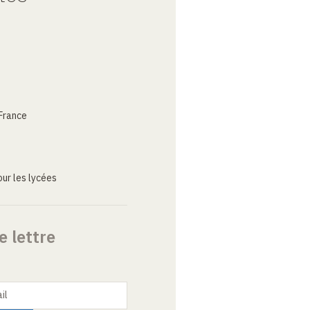
France
ur les lycées
e lettre
il