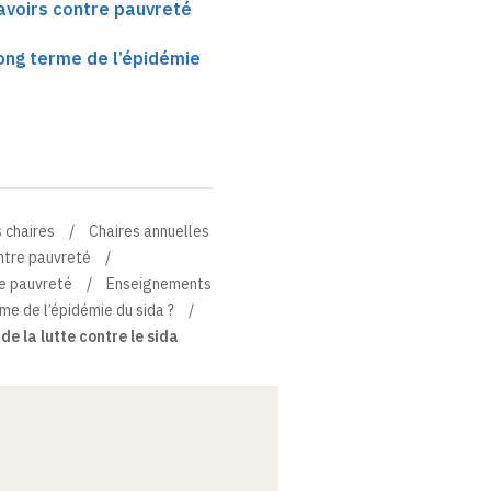
Savoirs contre pauvreté
long terme de l’épidémie
 chaires
Chaires annuelles
ntre pauvreté
re pauvreté
Enseignements
rme de l’épidémie du sida ?
de la lutte contre le sida