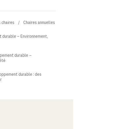
 chaires
Chaires annuelles
 durable – Environnement,
ppement durable –
été
oppement durable : des
r