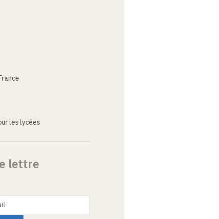
France
ur les lycées
e lettre
il