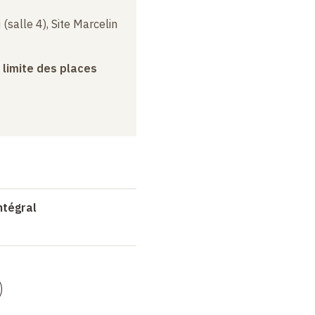
(salle 4), Site Marcelin
a limite des places
ntégral
)