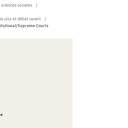
t sciences sociales
uis clos et débat ouvert
titutional/Supreme Courts
ce