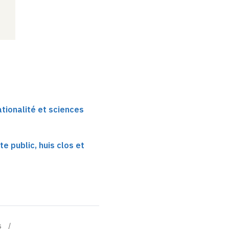
ationalité et sciences
te public, huis clos et
s