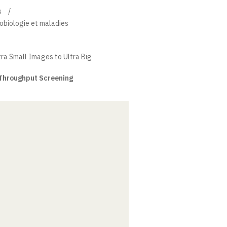
s
robiologie et maladies
tra Small Images to Ultra Big
-Throughput Screening