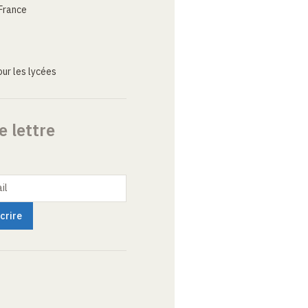
France
ur les lycées
e lettre
il