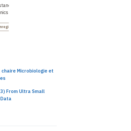
tanding Cell
Invasion of Epithelial
Sense of Position and
ics Across
Cells
Distance
nregistré
 chaire Microbiologie et
ses
(3) From Ultra Small
 Data