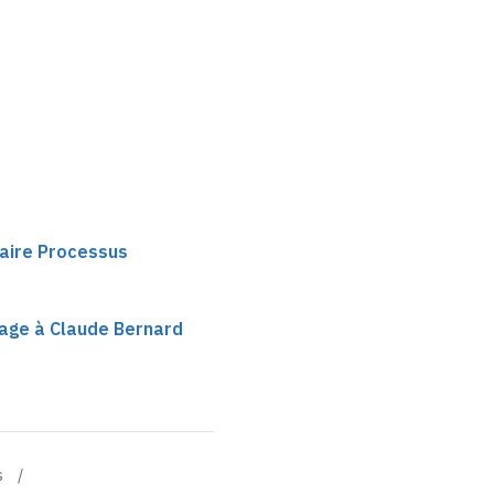
haire Processus
age à Claude Bernard
s