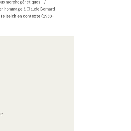
essus morphogénétiques
 en hommage à Claude Bernard
IIIe Reich en contexte (1933-
ce