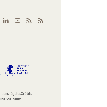
ntions légales
Crédits
: non conforme