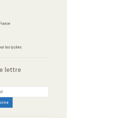
France
ur les lycées
e lettre
il