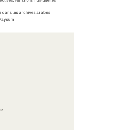
ctives, variations individuelles
 dans les archives arabes
 Fayoum
ce