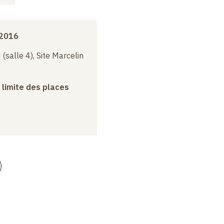
 2016
(salle 4), Site Marcelin
a limite des places
)
m