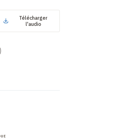
Télécharger
l'audio
)
QUE
COLLOQUE
COLLOQUE