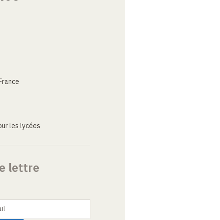
France
ur les lycées
e lettre
il