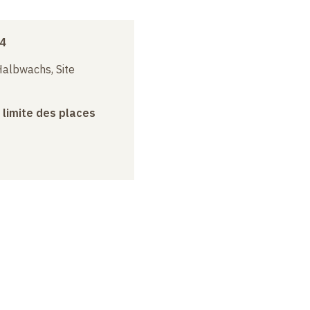
24
albwachs, Site
a limite des places