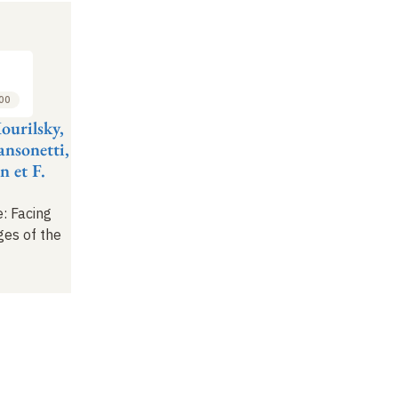
:00
ourilsky,
ansonetti,
n et F.
: Facing
ges of the