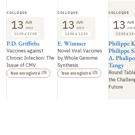
COLLOQUE
COLLOQUE
COLLOQUE
13
13
13
AVR
AVR
AVR
2010
2010
2010
11:30 à 12:00
12:00 à 12:30
12:30 à 13
P.D. Griffiths
E. Wimmer
Philippe K
Philippe S
l
Vaccines against
Novel Viral Vaccines
A. Phalipo
Chronic Infection: The
by Whole Genome
Tangy
Issue of CMV
Synthesis
Round Table
Non enregistré
Non enregistré
the Challen
Future