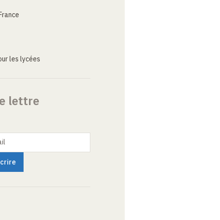
France
ur les lycées
e lettre
il