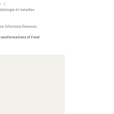
s
robiologie et maladies
w Infectious Diseases:
ransformations of Food