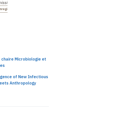
ission
of Primate Viral
Non enregistré
Zoonoses
…
nregistré
Non enregistré
 chaire Microbiologie et
ses
gence of New Infectious
Meets Anthropology