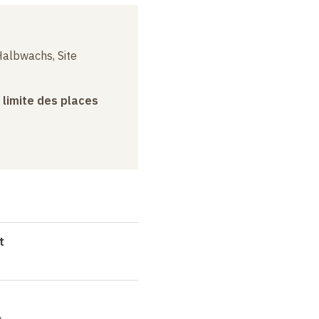
albwachs, Site
a limite des places
t