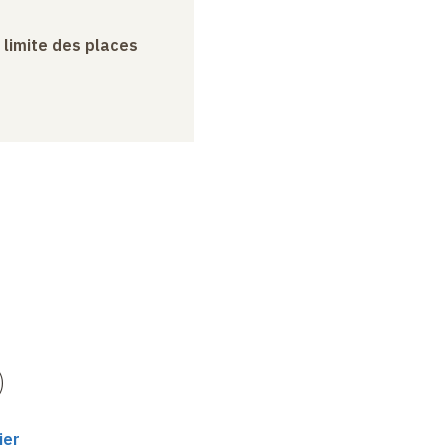
a limite des places
)
ier