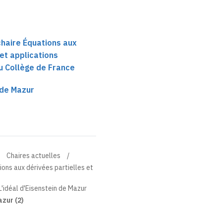
 chaire Équations aux
 et applications
u Collège de France
 de Mazur
Chaires actuelles
tions aux dérivées partielles et
L'idéal d'Eisenstein de Mazur
azur (2)