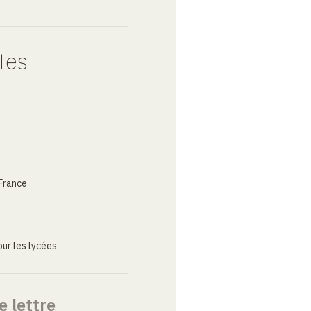
tes
France
ur les lycées
e lettre