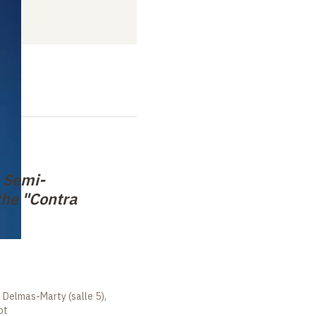
. Semi-
 the "Contra
 Delmas-Marty (salle 5),
ot