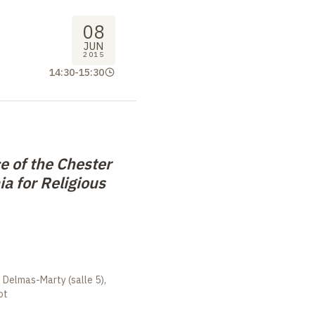
08
JUN
2015
14:30
-
15:30
e of the Chester
a for Religious
 Delmas-Marty (salle 5),
ot