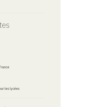
tes
France
ur les lycées