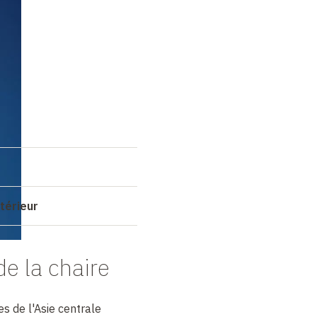
s
térieur
de la chaire
es de l'Asie centrale