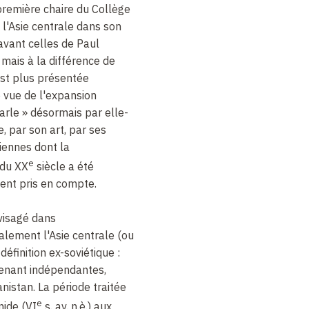
première chaire du Collège
 l'Asie centrale dans son
aravant celles de Paul
 mais à la différence de
'est plus présentée
 vue de l'expansion
 parle » désormais par elle-
 par son art, par ses
ciennes dont la
e
 du XX
siècle a été
ent pris en compte.
visagé dans
alement l'Asie centrale (ou
éfinition ex-soviétique :
tenant indépendantes,
nistan. La période traitée
e
ide (VI
s. av. n.è.) aux