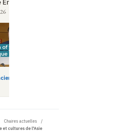
e Erānšahr
Historiographic
Myth of Iranan
026
26 mai 2026
Mithraism
cier
Vidéo
Audio
Séminaire
Vidéo
Audio
Chaires actuelles
 et cultures de l'Asie