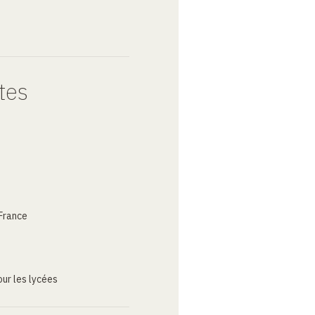
tes
France
ur les lycées