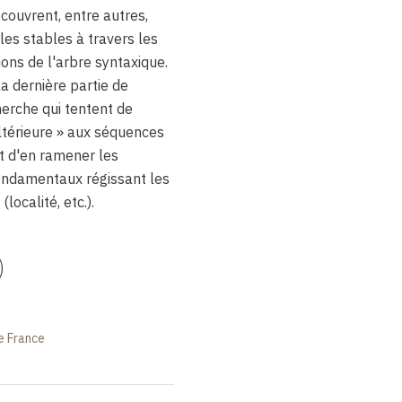
couvrent, entre autres,
es stables à travers les
ions de l'arbre syntaxique.
la dernière partie de
herche qui tentent de
ltérieure » aux séquences
t d'en ramener les
fondamentaux régissant les
localité, etc.).
)
e France