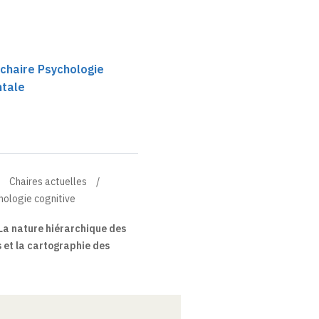
 chaire Psychologie
ntale
Chaires actuelles
hologie cognitive
La nature hiérarchique des
s et la cartographie des