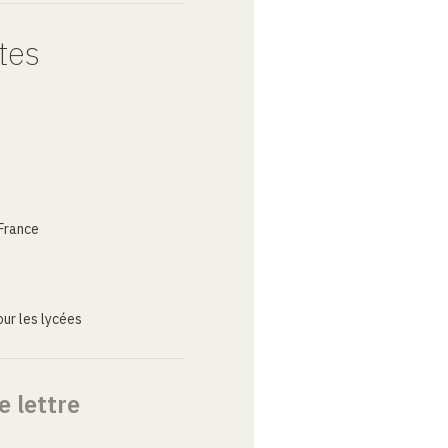
tes
France
ur les lycées
e lettre