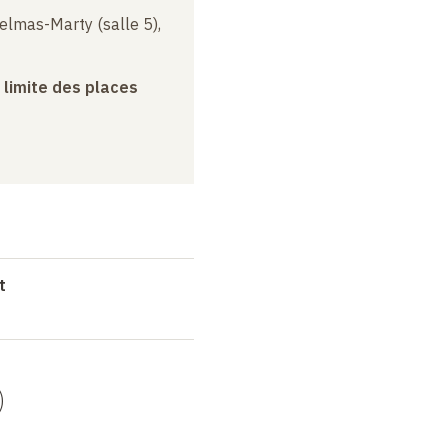
elmas-Marty (salle 5),
a limite des places
t
)