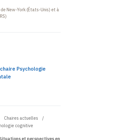
é de New-York (États-Unis) et à
NRS)
 chaire Psychologie
ntale
Chaires actuelles
hologie cognitive
Situations et perspectives en