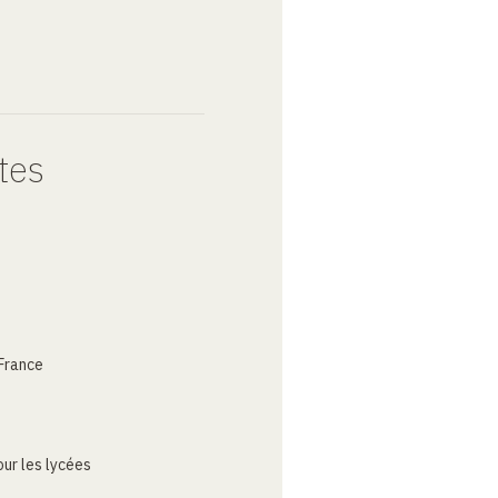
tes
France
ur les lycées