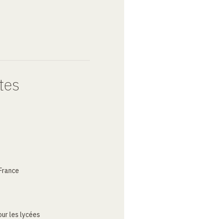
tes
France
ur les lycées