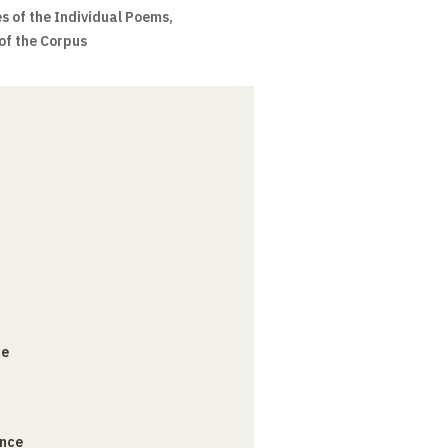
 of the Individual Poems,
 of the Corpus
ce
ance