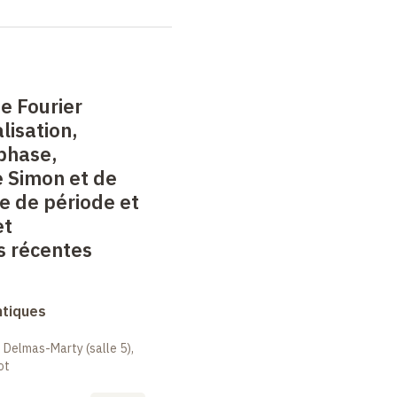
e Fourier
alisation,
phase,
 Simon et de
e de période et
et
s récentes
ntiques
 Delmas-Marty (salle 5),
ot