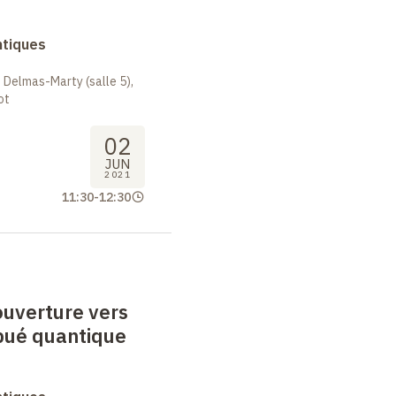
ntiques
 Delmas-Marty (salle 5),
ot
02
JUN
2021
11:30
-
12:30
ouverture vers
ibué quantique