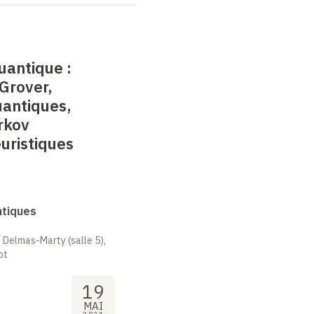
quantique
:
Grover,
uantiques,
rkov
uristiques
ntiques
 Delmas-Marty (salle 5),
ot
19
MAI