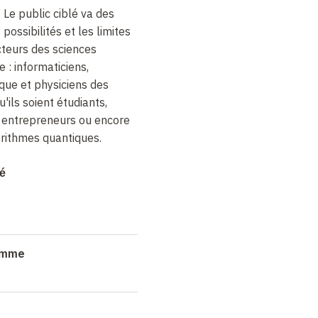
 Le public ciblé va des
 possibilités et les limites
cteurs des sciences
 : informaticiens,
ue et physiciens des
'ils soient étudiants,
 entrepreneurs ou encore
orithmes quantiques.
mé
aradoxes quantiques, nous
 de la cryptographie et de
es. Ensuite, nous
du calcul quantique par le
ramme
s permettront de présenter
algorithmiques quantiques
:
iétés algébriques
es messages secrets, et