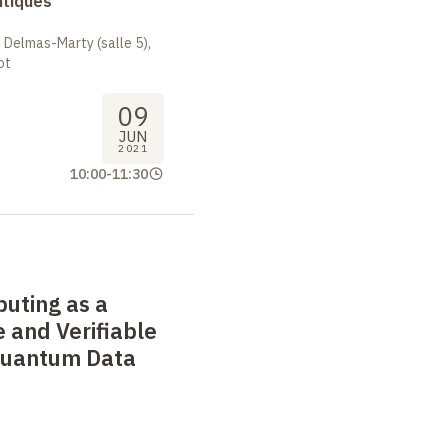
ntiques
 Delmas-Marty (salle 5),
ot
09
JUN
2021
10:00
-
11:30
uting as a
e and Verifiable
Quantum Data