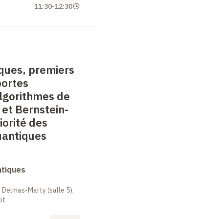
11:30
-
12:30
iques, premiers
portes
algorithmes de
et Bernstein-
iorité des
uantiques
ntiques
 Delmas-Marty (salle 5),
ot