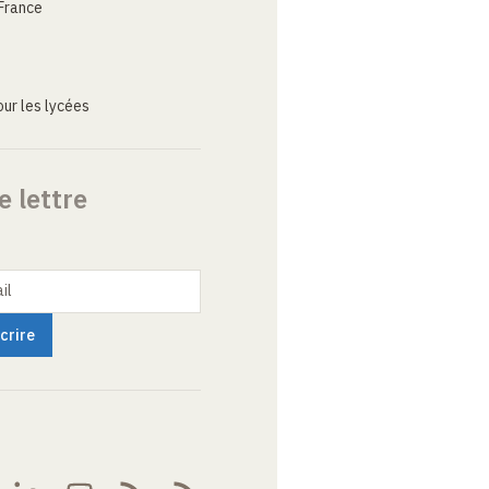
France
ur les lycées
e lettre
il