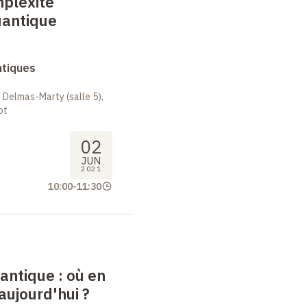
mplexité
uantique
ntiques
 Delmas-Marty (salle 5),
ot
02
JUN
2021
10:00
-
11:30
antique
: où en
ujourd'hui
?