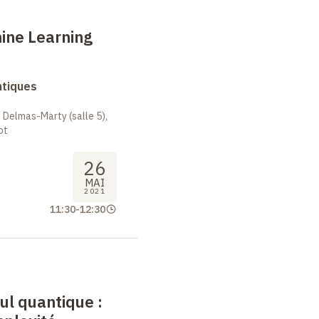
ne Learning
ntiques
 Delmas-Marty (salle 5),
ot
26
MAI
2021
11:30
-
12:30
cul quantique
: