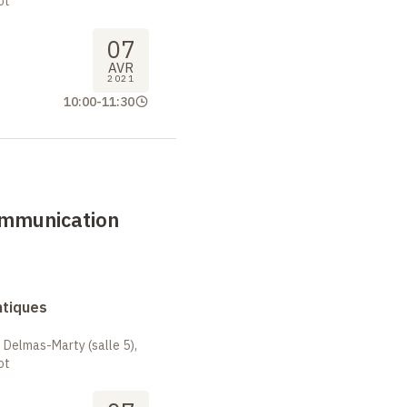
ot
07
AVR
2021
10:00
-
11:30
ommunication
ntiques
 Delmas-Marty (salle 5),
ot