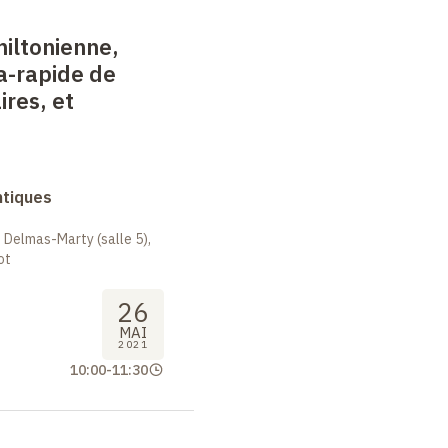
iltonienne,
ra-rapide de
ires, et
ntiques
 Delmas-Marty (salle 5),
ot
26
MAI
2021
10:00
-
11:30