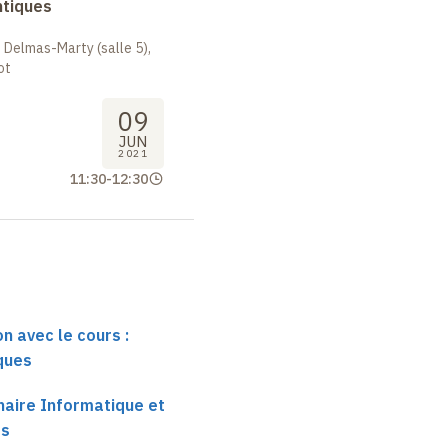
ntiques
 Delmas-Marty (salle 5),
ot
09
JUN
2021
11:30
-
12:30
n avec le cours :
ques
haire Informatique et
es