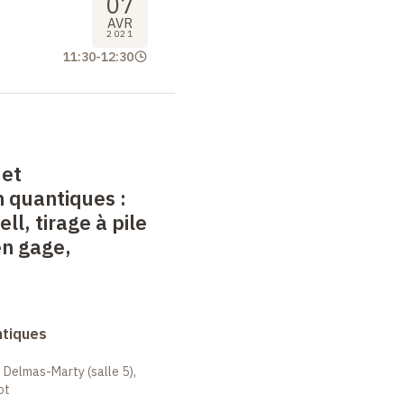
07
AVR
2021
11:30
-
12:30
 et
 quantiques
:
ll, tirage à pile
en gage,
ntiques
 Delmas-Marty (salle 5),
ot