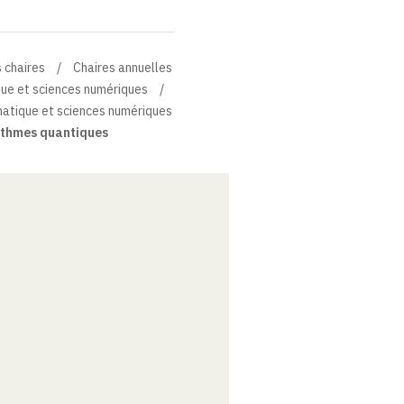
 chaires
Chaires annuelles
que et sciences numériques
matique et sciences numériques
ithmes quantiques