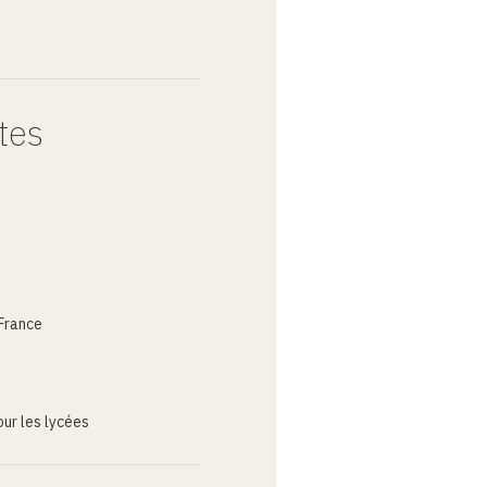
tes
France
ur les lycées